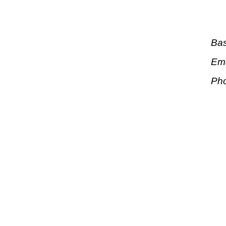
Bas
Ema
Ph